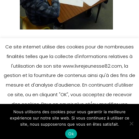
Ce site internet utilise des cookies pour de nombreuses
finalités telles que la collecte d'informations relatives à
Leave a Reply
l'utilisation de son site www.livrejeunesse82.com, la
gestion et la fourniture de contenus ainsi qu'à des fins de
mesure et d'analyse d'audience. En continuant d'utiliser
You must be
logged in
to post a
ce site, ou en cliquant "OK", vous acceptez de recevoir
comment.
des cookies. Pour en savoir plus et/ou modifier vos
Nous utilisons des cookies pour vous garantir la meilleure
préférences en matière de cookies, merci de vous référer
expérience sur notre site web. Si vous continuez à utiliser ce
à notre politique sur les cookies.
site, nous supposerons que vous en êtes satisfait.
Accepter
Ok
En savoir plus