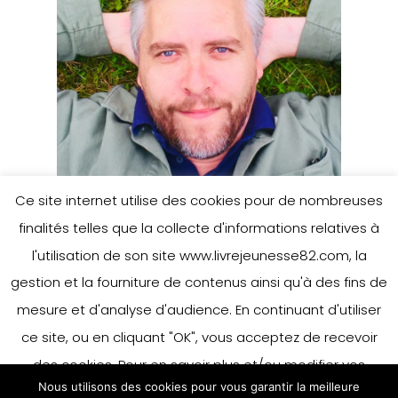
Ce site internet utilise des cookies pour de nombreuses
finalités telles que la collecte d'informations relatives à
l'utilisation de son site www.livrejeunesse82.com, la
gestion et la fourniture de contenus ainsi qu'à des fins de
Mathias Friman
mesure et d'analyse d'audience. En continuant d'utiliser
ce site, ou en cliquant "OK", vous acceptez de recevoir
des cookies. Pour en savoir plus et/ou modifier vos
Nous utilisons des cookies pour vous garantir la meilleure
préférences en matière de cookies, merci de vous référer