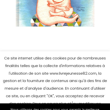
Ce site internet utilise des cookies pour de nombreuses
finalités telles que la collecte d'informations relatives à
l'utilisation de son site www.livrejeunesse82.com, la
gestion et la fourniture de contenus ainsi qu'à des fins de
mesure et d'analyse d'audience. En continuant d'utiliser
ce site, ou en cliquant "OK", vous acceptez de recevoir
Previous Project
Emmanuelle Halgand
des cookies. Pour en savoir plus et/ou modifier vos
Nous utilisons des cookies pour vous garantir la meilleure