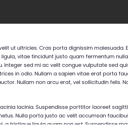
lit ut ultricies. Cras porta dignissim malesuada. Et
t ligula, vitae tincidunt justo quam fermentum nulla
. Integer sed mi ac velit congue vulputate sed quis
ltrices in odio. Nullam a sapien vitae erat porta fa
tor. Nullam non arcu erat, vel sollicitudin felis. 
cinia lacinia. Suspendisse porttitor laoreet sagitti
tus. Nulla porta justo ac velit accumsan faucibus. 
i, a tristique ligula quam non est. Suspendisse mat