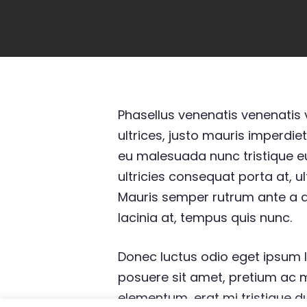
Phasellus venenatis venenatis ve
ultrices, justo mauris imperdie
eu malesuada nunc tristique eu
ultricies consequat porta at, u
Mauris semper rutrum ante a auc
lacinia at, tempus quis nunc.
Donec luctus odio eget ipsum la
posuere sit amet, pretium ac me
elementum, erat mi tristique du