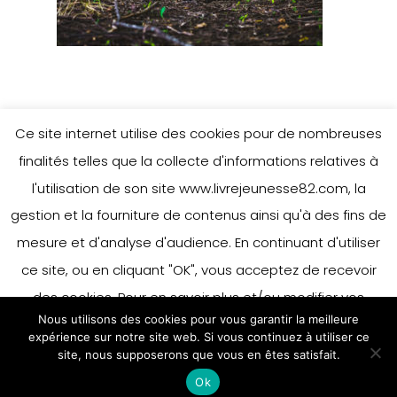
Ce site internet utilise des cookies pour de nombreuses
Leave a Reply
finalités telles que la collecte d'informations relatives à
l'utilisation de son site www.livrejeunesse82.com, la
gestion et la fourniture de contenus ainsi qu'à des fins de
You must be
logged in
to post a
mesure et d'analyse d'audience. En continuant d'utiliser
comment.
ce site, ou en cliquant "OK", vous acceptez de recevoir
des cookies. Pour en savoir plus et/ou modifier vos
Nous utilisons des cookies pour vous garantir la meilleure
préférences en matière de cookies, merci de vous référer
expérience sur notre site web. Si vous continuez à utiliser ce
à notre politique sur les cookies.
site, nous supposerons que vous en êtes satisfait.
Accepter
Ok
En savoir plus