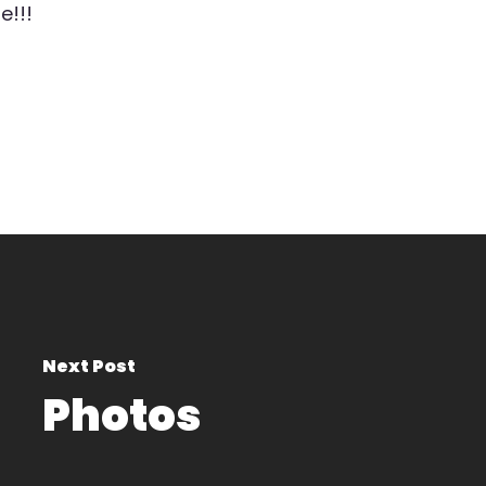
e!!!
Next Post
Photos