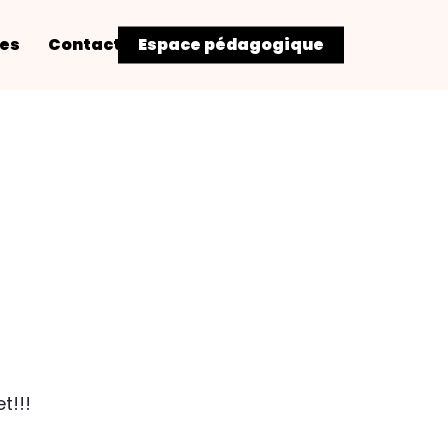
res
Contact
Espace pédagogique
t!!!