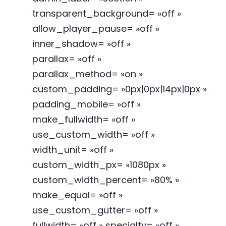
transparent_background= »off »
allow_player_pause= »off »
inner_shadow= »off »
parallax= »off »
parallax_method= »on »
custom_padding= »0px|0px|14px|0px »
padding_mobile= »off »
make_fullwidth= »off »
use_custom_width= »off »
width_unit= »off »
custom_width_px= »1080px »
custom_width_percent= »80% »
make_equal= »off »
use_custom_gutter= »off »
fullwidth= »off » specialty= »off »