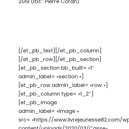
2019 (ltxt : Pierre Coran)
[/et_pb_text][/et_pb_column]
[/et_pb_row][/et_pb_section]
[et_pb_section bb_built= »1″
admin_label= »section »]
[et_pb_row admin_label= »row »]
[et_pb_column type= »1_2″]
[et_pb_image
admin_label= »Image »
src= »https://www.livrejeunesse82.com/w
content/uploads/2020/03/Casse-