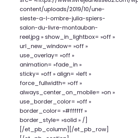
content/uploads/2019/10/une-
sieste-a-l-ombre-julia-spiers-
salon-du-livre-montauban-
reel.jpg » show_in_lightbox= »off »
url_new_window= »off »
use_overlay= »off »
animation= »fade_in »
sticky= »off » align= »left »
force_fullwidth= »off »
always_center_on_mobile= »on »
use_border_color= »off »
border_color= »#ffffff »
border_style= »solid » /]
[/et_pb_column][/et_pb_row]