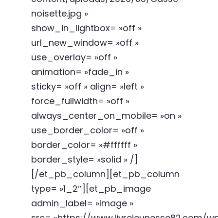
noisette.jpg »
show_in_lightbox= »off »
url_new_window= »off »
use_overlay= »off »
animation= »fade_in »
sticky= »off » align= »left »
force_fullwidth= »off »
always_center_on_mobile= »on »
use_border_color= »off »
border_color= »#ffffff »
border_style= »solid » /]
[/et_pb_column][et_pb_column
type= »1_2″][et_pb_image
admin_label= »Image »
src= »https://www.livrejeunesse82.com/w