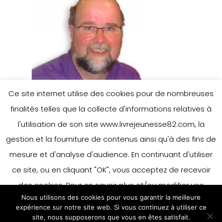
Ce site internet utilise des cookies pour de nombreuses
finalités telles que la collecte d'informations relatives à
l'utilisation de son site www.livrejeunesse82.com, la
gestion et la fourniture de contenus ainsi qu'à des fins de
mesure et d'analyse d'audience. En continuant d'utiliser
Leave a Reply
ce site, ou en cliquant "OK", vous acceptez de recevoir
des cookies. Pour en savoir plus et/ou modifier vos
Nous utilisons des cookies pour vous garantir la meilleure
préférences en matière de cookies, merci de vous référer
You must be
logged in
to post a
expérience sur notre site web. Si vous continuez à utiliser ce
à notre politique sur les cookies.
site, nous supposerons que vous en êtes satisfait.
Accepter
comment.