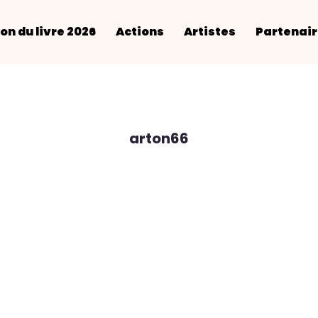
on du livre 2026
Actions
Artistes
Partenai
arton66