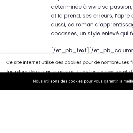
déterminée à vivre sa passion, 
et la prend, ses erreurs, l’âpre
aussi, ce roman d’apprentissa
cocasses, un style enlevé qui fo
[/et_pb_text][/et_pb_column
column_padding_mobile= »on 
Ce site internet utilise des cookies pour de nombreuses fina
background_layout= »light » te
fourniture de contenus ainsi qu'à des fins de mesure et d'
border_style= »solid »]
Nous utilisons des cookies pour vous garantir la meil
savoir plus et/ou modifier vos préférences e
Œuvre d’A
Cycle 3 :
, Éd. L’Écol
Amour, gloire et ballet