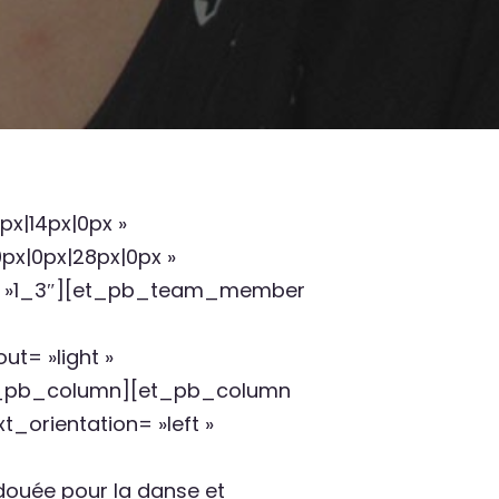
x|14px|0px »
x|0px|28px|0px »
e= »1_3″][et_pb_team_member
t= »light »
[/et_pb_column][et_pb_column
_orientation= »left »
douée pour la danse et