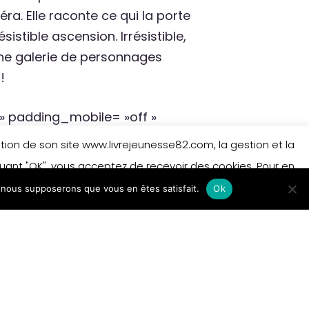
ra. Elle raconte ce qui la porte
istible ascension. Irrésistible,
une galerie de personnages
!
 padding_mobile= »off »
n_label= »Texte »
isation de son site www.livrejeunesse82.com, la gestion et la
border_color= »#ffffff »
iquant "OK", vous acceptez de recevoir des cookies. Pour en
e, nous supposerons que vous en êtes satisfait.
 sur les cookies.
En savoir plus
Ok
Accepter