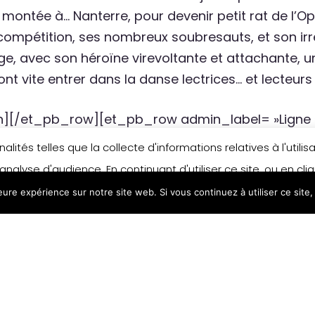
montée à… Nanterre, pour devenir petit rat de l’Opé
 compétition, ses nombreux soubresauts, et son irrés
ge, avec son héroïne virevoltante et attachante, 
nt vite entrer dans la danse lectrices… et lecteurs 
][/et_pb_row][et_pb_row admin_label= »Ligne »
»][et_pb_column type= »4_4″][et_pb_text admi
lités telles que la collecte d'informations relatives à l'util
xt_orientation= »left » use_border_color= »off » 
analyse d'audience. En continuant d'utiliser ce site, ou en cl
leure expérience sur notre site web. Si vous continuez à utiliser ce sit
n matière de cookies, merci de vous référer à notre politique
naïs Sautier
e des Loisirs, 2018.