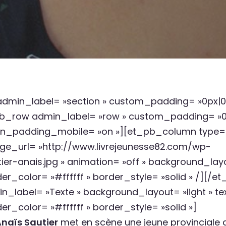
 admin_label= »section » custom_padding= »0px|0p
pb_row admin_label= »row » custom_padding= »0p
umn_padding_mobile= »on »][et_pb_column typ
ge_url= »http://www.livrejeunesse82.com/wp-
er-anais.jpg » animation= »off » background_layou
der_color= »#ffffff » border_style= »solid » /]
_label= »Texte » background_layout= »light » text
r_color= »#ffffff » border_style= »solid »]
naïs Sautier
met en scène une jeune provinciale 