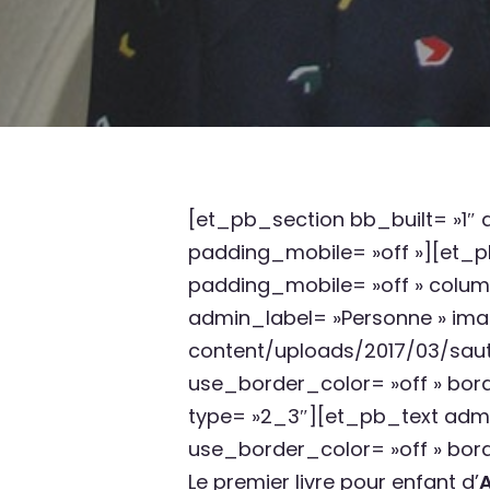
[et_pb_section bb_built= »1″
padding_mobile= »off »][et_
padding_mobile= »off » col
admin_label= »Personne » ima
content/uploads/2017/03/sauti
use_border_color= »off » bor
type= »2_3″][et_pb_text admin
use_border_color= »off » borde
Le premier livre pour enfant d’
A