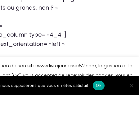
its ou grands, non ? »
»
b_column type= »4_4″]
xt_orientation= »left »
de
isation de son site www.livrejeunesse82.com, la gestion et la
iquant "OK", vous acceptez de recevoir des cookies. Pour en
e, nous supposerons que vous en êtes satisfait.
 sur les cookies.
En savoir plus
Ok
Accepter