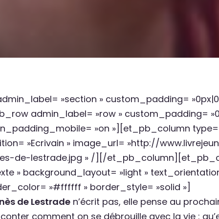
 admin_label= »section » custom_padding= »0px|0p
pb_row admin_label= »row » custom_padding= »0p
umn_padding_mobile= »on »][et_pb_column typ
tion= »Ecrivain » image_url= »http://www.livrej
es-de-lestrade.jpg » /][/et_pb_column][et_pb_
e » background_layout= »light » text_orientation
r_color= »#ffffff » border_style= »solid »]
nès de Lestrade
n’écrit pas, elle pense au prochai
 raconter comment on se débrouille avec la vie : 