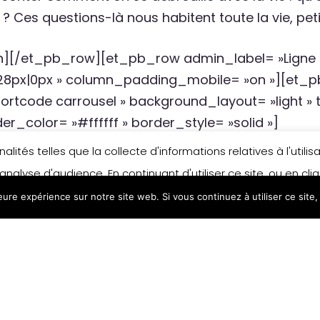
 ? Ces questions-là nous habitent toute la vie, pet
][/et_pb_row][et_pb_row admin_label= »Ligne 
8px|0px » column_padding_mobile= »on »][et_p
rtcode carrousel » background_layout= »light » te
r_color= »#ffffff » border_style= »solid »]
œuvres d’Agnès 
lités telles que la collecte d'informations relatives à l'util
analyse d'audience. En continuant d'utiliser ce site, ou en cl
leure expérience sur notre site web. Si vous continuez à utiliser ce sit
n matière de cookies, merci de vous référer à notre politique
 (ill. Sylvie Serprix), 2017
ouergue, (Ill. David Merveille), 2011