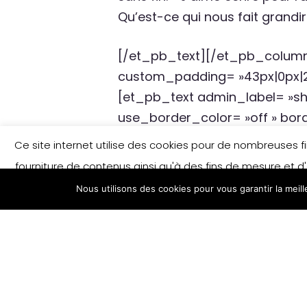
Qu’est-ce qui nous fait grandir
[/et_pb_text][/et_pb_column
custom_padding= »43px|0px|2
[et_pb_text admin_label= »sho
use_border_color= »off » borde
Quelques 
Ce site internet utilise des cookies pour de nombreuses fina
fourniture de contenus ainsi qu'à des fins de mesure et d'
Lestrade
Nous utilisons des cookies pour vous garantir la meil
savoir plus et/ou modifier vos préférences e
CYCLE 2
, Éd. Bulles de savon,
Moi, parfois…
, Éd. Du R
Le chapeau de Philibert