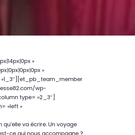
x|14px|0px »
x|0px|0px|0px »
e= »1_3″][et_pb_team_member
eunesse82.com/wp-
column type= »2_3″]
= »left »
n qu’elle va écrire. Un voyage
qu’est-ce qui nous accompagne ?