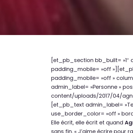
[et_pb_section bb_built= »1″
padding_mobile= »off »][et_
padding_mobile= »off » col
admin_label= »Personne » posi
content/uploads/2017/04/agn
[et_pb_text admin_label= »Text
use_border_color= »off » borde
Elle écrit, elle écrit et quand
Ag
sans fin. « J’aime écrire pour