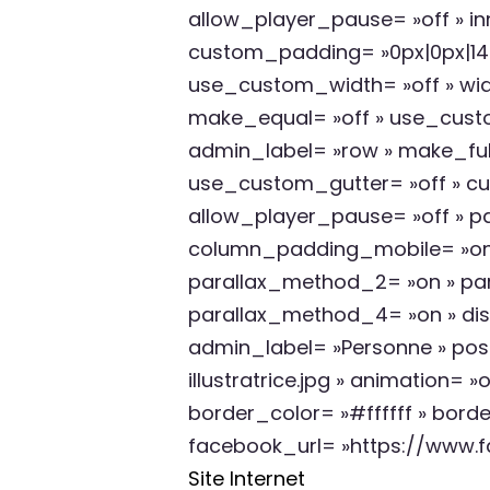
allow_player_pause= »off » in
custom_padding= »0px|0px|14p
use_custom_width= »off » wid
make_equal= »off » use_custom
admin_label= »row » make_full
use_custom_gutter= »off » cu
allow_player_pause= »off » pa
column_padding_mobile= »on » 
parallax_method_2= »on » para
parallax_method_4= »on » di
admin_label= »Personne » posi
illustratrice.jpg » animation=
border_color= »#ffffff » border
facebook_url= »https://www.fa
Site Internet