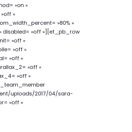
hod= »on »
»off »
stom_width_percent= »80% »
 » disabled= »off »][et_pb_row
it= »off »
le= »off »
l= »off »
allax_2= »off »
x_4= »off »
t_pb_team_member
ntent/uploads/2017/04/sara-
r= »off »