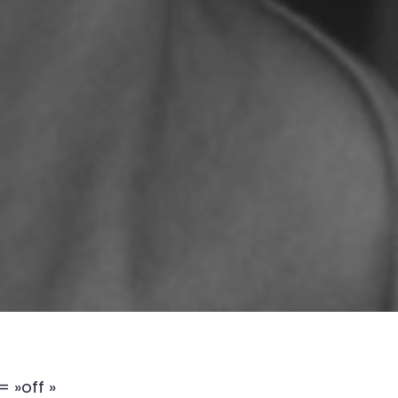
 »off »