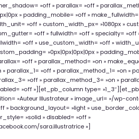
ner_shadow= »off » parallax= »off » parallax_met
x|0px » padding_mobile= »off » make_fullwidth= 
th_unit= »off » custom_width_px= »1080px » cu
_gutter= »off » fullwidth= »off » specialty= »off
width= »off » use_custom_width= »off » width_un
stom_padding= »0px|0px|0px|0px » padding_mobi
rallax= »off » parallax_method= »on » make_equa
parallax_1= »off » parallax_method_1= »on » par
llax_3= »off » parallax_method_3= »on » paralla
sabled= »off »][et_pb_column type= »1_3″][e
tion= »Auteur Illustrateur » image_url= »/wp-co
 »off » background_layout= »light » use_border_colo
_style= »solid » disabled= »off »
cebook.com/sara.illustratrice »]