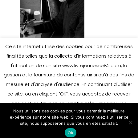
Ce site internet utilise des cookies pour de nombreuses
finalités telles que la collecte d'informations relatives à
l'utilisation de son site www.livrejeunesse82.com, la
gestion et la fourniture de contenus ainsi qu'à des fins de
Leave a Reply
mesure et d'analyse d'audience. En continuant d'utiliser
ce site, ou en cliquant "OK", vous acceptez de recevoir
des cookies. Pour en savoir plus et/ou modifier vos
You must be
logged in
to post a
Nous utilisons des cookies pour vous garantir la meilleure
préférences en matière de cookies, merci de vous référer
expérience sur notre site web. Si vous continuez à utiliser ce
comment.
à notre politique sur les cookies.
site, nous supposerons que vous en êtes satisfait.
Accepter
Ok
En savoir plus