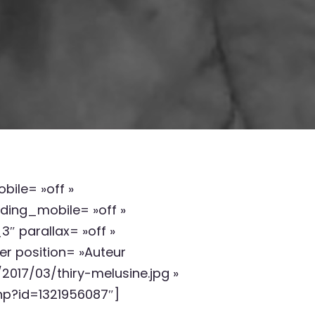
bile= »off »
ding_mobile= »off »
 parallax= »off »
 position= »Auteur
2017/03/thiry-melusine.jpg »
hp?id=1321956087″]