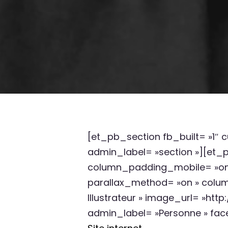
[et_pb_section fb_built= »1″
admin_label= »section »][et_
column_padding_mobile= »on »
parallax_method= »on » col
Illustrateur » image_url= »ht
admin_label= »Personne » fac