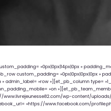
 custom_padding= »0px|0px|14px|0px » padding_mo
pb_row custom_padding= »0px|0px|0px|0px » pad
 admin_label= »row »][et_pb_column type= »1_3″
umn_padding_mobile= »on »][et_pb_team_member
tp://www.livrejeunesse82.com/wp-content/uploads/
ebook_url= »https://www.facebook.com/profile.p