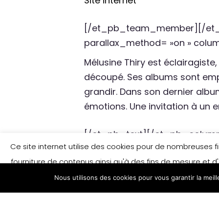
Site internet
[/et_pb_team_member][/et_p
parallax_method= »on » colu
Mélusine Thiry est éclairagiste,
découpé. Ses albums sont empre
grandir. Dans son dernier albu
émotions. Une invitation à un env
[/et_pb_text][/et_pb_column
Ce site internet utilise des cookies pour de nombreuses fina
column_padding_mobile= »on »
fourniture de contenus ainsi qu'à des fins de mesure et d'
parallax_method= »on » colu
Nous utilisons des cookies pour vous garantir la meil
savoir plus et/ou modifier vos préférences e
Quelques œ