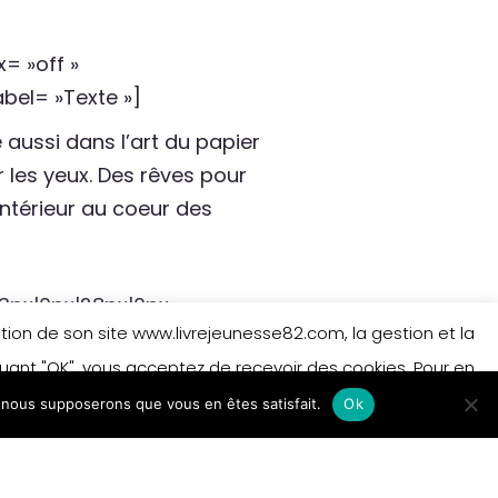
 »off »
el= »Texte »]
e aussi dans l’art du papier
 les yeux. Des rêves pour
intérieur au coeur des
px|0px|28px|0px »
isation de son site www.livrejeunesse82.com, la gestion et la
4″ parallax= »off »
iquant "OK", vous acceptez de recevoir des cookies. Pour en
el= »Texte »]
e, nous supposerons que vous en êtes satisfait.
 sur les cookies.
En savoir plus
Ok
e Thiry :
Accepter