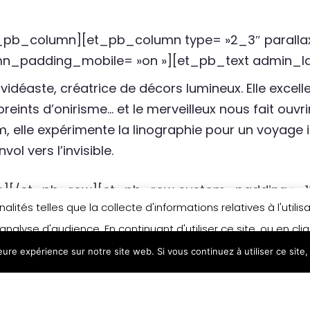
b_column][et_pb_column type= »2_3″ parallax=
mn_padding_mobile= »on »][et_pb_text admin_lab
 vidéaste, créatrice de décors lumineux. Elle excell
ints d’onirisme… et le merveilleux nous fait ouvrir
m, elle expérimente la linographie pour un voyage 
ol vers l’invisible.
][/et_pb_row][et_pb_row custom_padding= »13
lités telles que la collecte d'informations relatives à l'util
 admin_label= »Ligne »][et_pb_column type= »4_
analyse d'audience. En continuant d'utiliser ce site, ou en cl
mn_padding_mobile= »on »][et_pb_text admin_lab
leure expérience sur notre site web. Si vous continuez à utiliser ce sit
n matière de cookies, merci de vous référer à notre politique
uvres de Mélusin