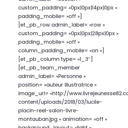
custom_padding= »0px|0px|14px|0px »
padding_mobile= »off »]
[et_pb_row admin_label= »row »
custom_padding= »0px|0px|28px|0px »
padding_mobile= »off »
column_padding_mobile= »on »]
[et_pb_column type= »1_3″]
[et_pb_team_member
admin_label= »Personne »
position= »auteur illustratrice »
image_url= »http://www.livrejeunesse82
content/uploads/2018/03/lucile-
placin-reel-salon-livre-
montauban.jpg » animation= »off »
background_layout= »light »