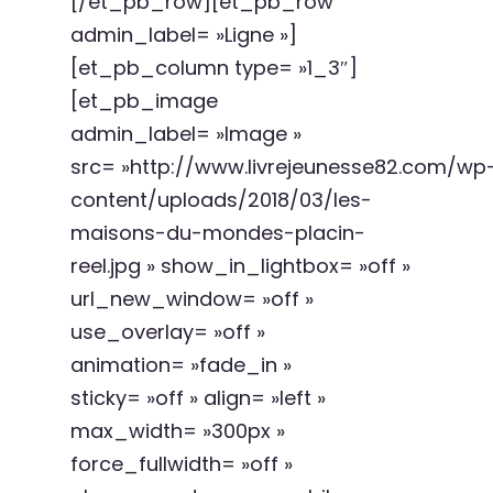
[/et_pb_row][et_pb_row
admin_label= »Ligne »]
[et_pb_column type= »1_3″]
[et_pb_image
admin_label= »Image »
src= »http://www.livrejeunesse82.com/wp
content/uploads/2018/03/les-
maisons-du-mondes-placin-
reel.jpg » show_in_lightbox= »off »
url_new_window= »off »
use_overlay= »off »
animation= »fade_in »
sticky= »off » align= »left »
max_width= »300px »
force_fullwidth= »off »