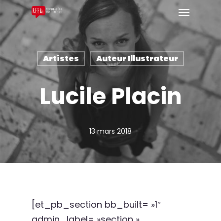
Artistes
Auteur Illustrateur
Lucile Placin
13 mars 2018
[et_pb_section bb_built= »1″
admin_label= »section »