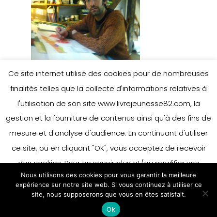
Ce site internet utilise des cookies pour de nombreuses
finalités telles que la collecte d'informations relatives à
l'utilisation de son site www.livrejeunesse82.com, la
gestion et la fourniture de contenus ainsi qu'à des fins de
mesure et d'analyse d'audience. En continuant d'utiliser
Leave a Reply
ce site, ou en cliquant "OK", vous acceptez de recevoir
des cookies. Pour en savoir plus et/ou modifier vos
Nous utilisons des cookies pour vous garantir la meilleure
préférences en matière de cookies, merci de vous référer
You must be
logged in
to post a
expérience sur notre site web. Si vous continuez à utiliser ce
à notre politique sur les cookies.
site, nous supposerons que vous en êtes satisfait.
Accepter
comment.
Ok
En savoir plus