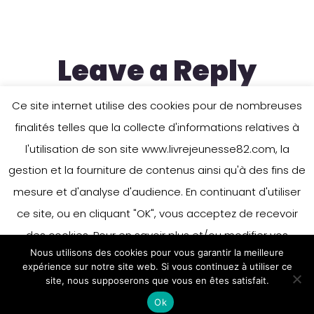
Leave a Reply
Ce site internet utilise des cookies pour de nombreuses
finalités telles que la collecte d'informations relatives à
You must be
logged in
to post a
l'utilisation de son site www.livrejeunesse82.com, la
comment.
gestion et la fourniture de contenus ainsi qu'à des fins de
mesure et d'analyse d'audience. En continuant d'utiliser
ce site, ou en cliquant "OK", vous acceptez de recevoir
des cookies. Pour en savoir plus et/ou modifier vos
Nous utilisons des cookies pour vous garantir la meilleure
préférences en matière de cookies, merci de vous référer
expérience sur notre site web. Si vous continuez à utiliser ce
à notre politique sur les cookies.
site, nous supposerons que vous en êtes satisfait.
Accepter
Ok
En savoir plus