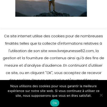
Ce site internet utilise des cookies pour de nombreuses
Leave a Reply
finalités telles que la collecte d'informations relatives à
l'utilisation de son site www.livrejeunesse82.com, la
gestion et la fourniture de contenus ainsi qu'à des fins de
mesure et d'analyse d'audience. En continuant d'utiliser
You must be
logged in
to post a
ce site, ou en cliquant "OK", vous acceptez de recevoir
comment.
des cookies. Pour en savoir plus et/ou modifier vos
Nous utilisons des cookies pour vous garantir la meilleure
préférences en matière de cookies, merci de vous référer
expérience sur notre site web. Si vous continuez à utiliser ce
à notre politique sur les cookies.
site, nous supposerons que vous en êtes satisfait.
Accepter
Ok
En savoir plus