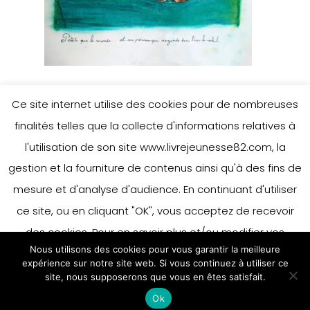
Ce site internet utilise des cookies pour de nombreuses
finalités telles que la collecte d'informations relatives à
l'utilisation de son site www.livrejeunesse82.com, la
gestion et la fourniture de contenus ainsi qu'à des fins de
mesure et d'analyse d'audience. En continuant d'utiliser
ce site, ou en cliquant "OK", vous acceptez de recevoir
des cookies. Pour en savoir plus et/ou modifier vos
Nous utilisons des cookies pour vous garantir la meilleure
préférences en matière de cookies, merci de vous référer
expérience sur notre site web. Si vous continuez à utiliser ce
à notre politique sur les cookies.
site, nous supposerons que vous en êtes satisfait.
Accepter
Ok
En savoir plus