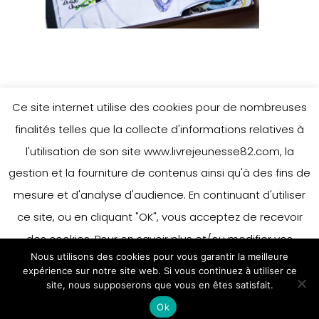
Ce site internet utilise des cookies pour de nombreuses
finalités telles que la collecte d'informations relatives à
l'utilisation de son site www.livrejeunesse82.com, la
gestion et la fourniture de contenus ainsi qu'à des fins de
mesure et d'analyse d'audience. En continuant d'utiliser
ce site, ou en cliquant "OK", vous acceptez de recevoir
des cookies. Pour en savoir plus et/ou modifier vos
Nous utilisons des cookies pour vous garantir la meilleure
préférences en matière de cookies, merci de vous référer
expérience sur notre site web. Si vous continuez à utiliser ce
à notre politique sur les cookies.
site, nous supposerons que vous en êtes satisfait.
Accepter
Ok
En savoir plus