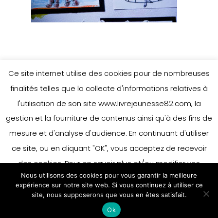
Ce site internet utilise des cookies pour de nombreuses
finalités telles que la collecte d'informations relatives à
l'utilisation de son site www.livrejeunesse82.com, la
gestion et la fourniture de contenus ainsi qu'à des fins de
mesure et d'analyse d'audience. En continuant d'utiliser
ce site, ou en cliquant "OK", vous acceptez de recevoir
des cookies. Pour en savoir plus et/ou modifier vos
Nous utilisons des cookies pour vous garantir la meilleure
préférences en matière de cookies, merci de vous référer
expérience sur notre site web. Si vous continuez à utiliser ce
à notre politique sur les cookies.
site, nous supposerons que vous en êtes satisfait.
Accepter
Ok
En savoir plus