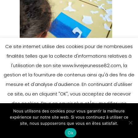
Ce site internet utilise des cookies pour de nombreuses
finalités telles que la collecte d'informations relatives à
l'utilisation de son site www.livrejeunesse82.com, la
gestion et la fourniture de contenus ainsi qu'à des fins de
mesure et d'analyse d'audience. En continuant d'utiliser
ce site, ou en cliquant "OK", vous acceptez de recevoir
des cookies. Pour en savoir plus et/ou modifier vos
Nous utilisons des cookies pour vous garantir la meilleure
préférences en matière de cookies, merci de vous référer
expérience sur notre site web. Si vous continuez à utiliser ce
à notre politique sur les cookies.
site, nous supposerons que vous en êtes satisfait.
Accepter
Ok
En savoir plus