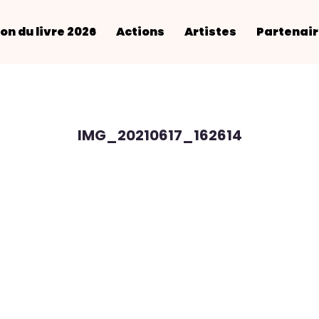
on du livre 2026
Actions
Artistes
Partenai
IMG_20210617_162614