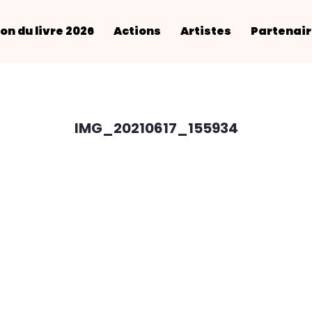
on du livre 2026
Actions
Artistes
Partenai
IMG_20210617_155934