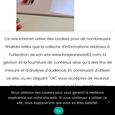
Ce site internet utilise des cookies pour de nombreuses
finalités telles que la collecte d'informations relatives à
l'utilisation de son site www.livrejeunesse82.com, la
gestion et la fourniture de contenus ainsi qu'à des fins de
mesure et d'analyse d'audience. En continuant d'utiliser
ce site, ou en cliquant "OK", vous acceptez de recevoir
des cookies. Pour en savoir plus et/ou modifier vos
Nous utilisons des cookies pour vous garantir la meilleure
préférences en matière de cookies, merci de vous référer
expérience sur notre site web. Si vous continuez à utiliser ce
à notre politique sur les cookies.
site, nous supposerons que vous en êtes satisfait.
Accepter
Ok
En savoir plus