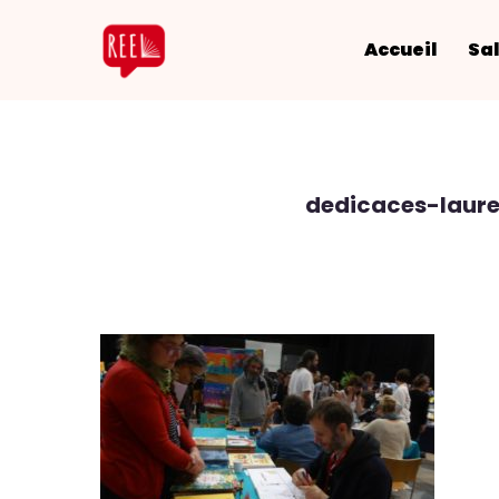
Accueil
Sal
dedicaces-laur