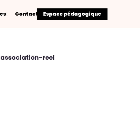
res
Contact
Espace pédagogique
ssociation-reel