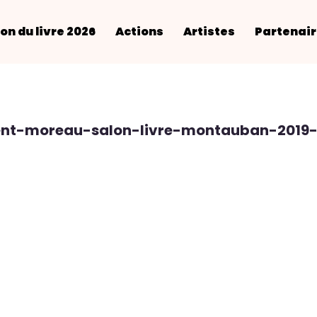
on du livre 2026
Actions
Artistes
Partenai
ent-moreau-salon-livre-montauban-2019-a