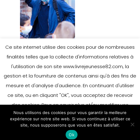
Ce site internet utilise des cookies pour de nombreuses
finalités telles que la collecte d'informations relatives à
l'utilisation de son site www.livrejeunesse82.com, la
gestion et la fourniture de contenus ainsi qu'à des fins de
mesure et d'analyse d'audience. En continuant d'utiliser
ce site, ou en cliquant "OK", vous acceptez de recevoir
des cookies. Pour en savoir plus et/ou modifier vos
Nous utilisons des cookies pour vous garantir la meilleure
préférences en matière de cookies, merci de vous référer
expérience sur notre site web. Si vous continuez à utiliser ce
à notre politique sur les cookies.
site, nous supposerons que vous en êtes satisfait.
Accepter
Ok
En savoir plus