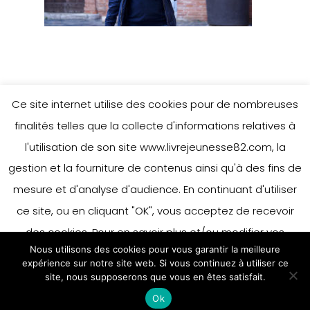
Ce site internet utilise des cookies pour de nombreuses
finalités telles que la collecte d'informations relatives à
l'utilisation de son site www.livrejeunesse82.com, la
gestion et la fourniture de contenus ainsi qu'à des fins de
mesure et d'analyse d'audience. En continuant d'utiliser
ce site, ou en cliquant "OK", vous acceptez de recevoir
des cookies. Pour en savoir plus et/ou modifier vos
Nous utilisons des cookies pour vous garantir la meilleure
préférences en matière de cookies, merci de vous référer
expérience sur notre site web. Si vous continuez à utiliser ce
à notre politique sur les cookies.
site, nous supposerons que vous en êtes satisfait.
Accepter
Ok
En savoir plus