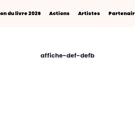
on du livre 2026
Actions
Artistes
Partenai
affiche-def-defb