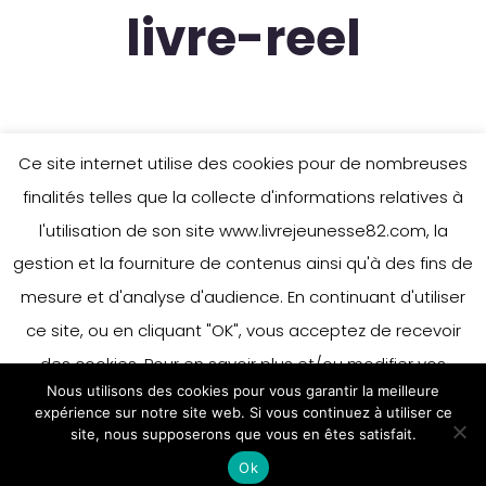
livre-reel
Ce site internet utilise des cookies pour de nombreuses
finalités telles que la collecte d'informations relatives à
l'utilisation de son site www.livrejeunesse82.com, la
gestion et la fourniture de contenus ainsi qu'à des fins de
mesure et d'analyse d'audience. En continuant d'utiliser
ce site, ou en cliquant "OK", vous acceptez de recevoir
des cookies. Pour en savoir plus et/ou modifier vos
Nous utilisons des cookies pour vous garantir la meilleure
préférences en matière de cookies, merci de vous référer
expérience sur notre site web. Si vous continuez à utiliser ce
à notre politique sur les cookies.
site, nous supposerons que vous en êtes satisfait.
Accepter
Ok
En savoir plus