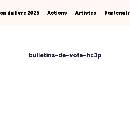
on du livre 2026
Actions
Artistes
Partenai
bulletins-de-vote-hc3p