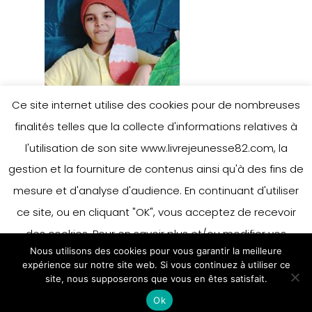
Ce site internet utilise des cookies pour de nombreuses
finalités telles que la collecte d'informations relatives à
l'utilisation de son site www.livrejeunesse82.com, la
gestion et la fourniture de contenus ainsi qu'à des fins de
mesure et d'analyse d'audience. En continuant d'utiliser
ce site, ou en cliquant "OK", vous acceptez de recevoir
des cookies. Pour en savoir plus et/ou modifier vos
Nous utilisons des cookies pour vous garantir la meilleure
préférences en matière de cookies, merci de vous référer
expérience sur notre site web. Si vous continuez à utiliser ce
à notre politique sur les cookies.
site, nous supposerons que vous en êtes satisfait.
Accepter
Ok
En savoir plus