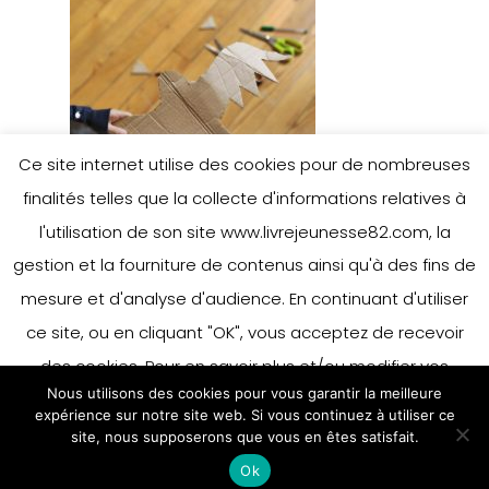
Ce site internet utilise des cookies pour de nombreuses
finalités telles que la collecte d'informations relatives à
l'utilisation de son site www.livrejeunesse82.com, la
gestion et la fourniture de contenus ainsi qu'à des fins de
mesure et d'analyse d'audience. En continuant d'utiliser
ce site, ou en cliquant "OK", vous acceptez de recevoir
des cookies. Pour en savoir plus et/ou modifier vos
Nous utilisons des cookies pour vous garantir la meilleure
préférences en matière de cookies, merci de vous référer
expérience sur notre site web. Si vous continuez à utiliser ce
à notre politique sur les cookies.
site, nous supposerons que vous en êtes satisfait.
Accepter
Ok
En savoir plus