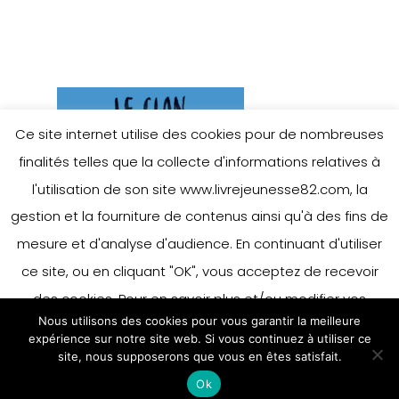
Ce site internet utilise des cookies pour de nombreuses
finalités telles que la collecte d'informations relatives à
l'utilisation de son site www.livrejeunesse82.com, la
gestion et la fourniture de contenus ainsi qu'à des fins de
mesure et d'analyse d'audience. En continuant d'utiliser
ce site, ou en cliquant "OK", vous acceptez de recevoir
des cookies. Pour en savoir plus et/ou modifier vos
Nous utilisons des cookies pour vous garantir la meilleure
préférences en matière de cookies, merci de vous référer
expérience sur notre site web. Si vous continuez à utiliser ce
à notre politique sur les cookies.
site, nous supposerons que vous en êtes satisfait.
Accepter
Ok
En savoir plus