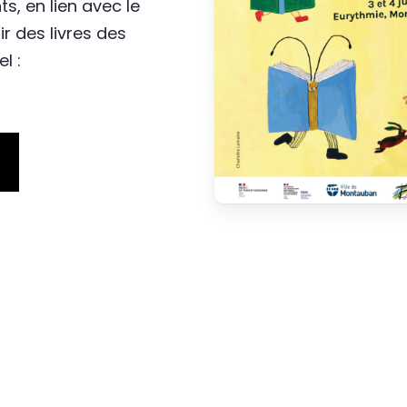
s, en lien avec le
r des livres des
l :