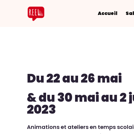
Accueil
Sal
Du
22
au
26
mai
&
du
30
mai
au
2
2023
Animations et ateliers en temps scolai