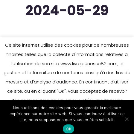
2024-05-29
Ce site internet utilise des cookies pour de nombreuses
finalités telles que la collecte d'informations relatives à
l'utilisation de son site www.livrejeunesse82.com, la
gestion et la fourniture de contenus ainsi qu'à des fins de
mesure et d'analyse d'audience. En continuant d'utiliser
ce site, ou en cliquant "OK", vous acceptez de recevoir
des cookies. Pour en savoir plus et/ou modifier vos
Nous utilisons des cookies pour vous garantir la meilleure
préférences en matière de cookies, merci de vous référer
expérience sur notre site web. Si vous continuez à utiliser ce
à notre politique sur les cookies.
site, nous supposerons que vous en êtes satisfait.
Accepter
Ok
En savoir plus