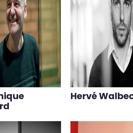
nique
Hervé Walbe
rd