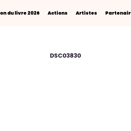
on du livre 2026
Actions
Artistes
Partenai
DSC03830