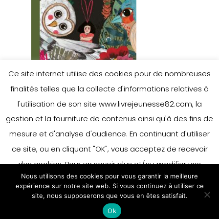
Ce site internet utilise des cookies pour de nombreuses
finalités telles que la collecte d'informations relatives à
l'utilisation de son site www.livrejeunesse82.com, la
gestion et la fourniture de contenus ainsi qu'à des fins de
mesure et d'analyse d'audience. En continuant d'utiliser
ce site, ou en cliquant "OK", vous acceptez de recevoir
des cookies. Pour en savoir plus et/ou modifier vos
Nous utilisons des cookies pour vous garantir la meilleure
préférences en matière de cookies, merci de vous référer
expérience sur notre site web. Si vous continuez à utiliser ce
à notre politique sur les cookies.
site, nous supposerons que vous en êtes satisfait.
Accepter
Ok
En savoir plus