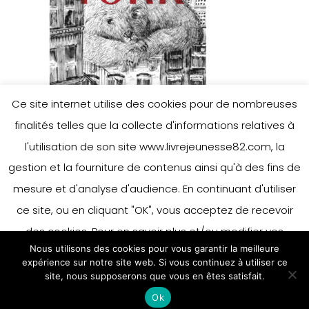
Ce site internet utilise des cookies pour de nombreuses
finalités telles que la collecte d'informations relatives à
l'utilisation de son site www.livrejeunesse82.com, la
gestion et la fourniture de contenus ainsi qu'à des fins de
mesure et d'analyse d'audience. En continuant d'utiliser
ce site, ou en cliquant "OK", vous acceptez de recevoir
des cookies. Pour en savoir plus et/ou modifier vos
Nous utilisons des cookies pour vous garantir la meilleure
préférences en matière de cookies, merci de vous référer
expérience sur notre site web. Si vous continuez à utiliser ce
à notre politique sur les cookies.
site, nous supposerons que vous en êtes satisfait.
Accepter
Ok
En savoir plus