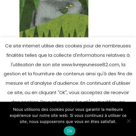
Ce site internet utilise des cookies pour de nombreuses
finalités telles que la collecte d'informations relatives à
l'utilisation de son site www.livrejeunesse82.com, la
gestion et la fourniture de contenus ainsi qu'à des fins de
mesure et d'analyse d'audience. En continuant d'utiliser
ce site, ou en cliquant "OK", vous acceptez de recevoir
des cookies. Pour en savoir plus et/ou modifier vos
Nous utilisons des cookies pour vous garantir la meilleure
préférences en matière de cookies, merci de vous référer
expérience sur notre site web. Si vous continuez à utiliser ce
à notre politique sur les cookies.
site, nous supposerons que vous en êtes satisfait.
Accepter
Ok
En savoir plus