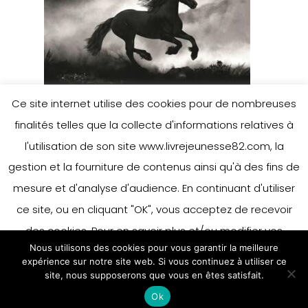
Ce site internet utilise des cookies pour de nombreuses
finalités telles que la collecte d'informations relatives à
l'utilisation de son site www.livrejeunesse82.com, la
gestion et la fourniture de contenus ainsi qu'à des fins de
mesure et d'analyse d'audience. En continuant d'utiliser
ce site, ou en cliquant "OK", vous acceptez de recevoir
des cookies. Pour en savoir plus et/ou modifier vos
Nous utilisons des cookies pour vous garantir la meilleure
préférences en matière de cookies, merci de vous référer
expérience sur notre site web. Si vous continuez à utiliser ce
à notre politique sur les cookies.
site, nous supposerons que vous en êtes satisfait.
Accepter
Ok
En savoir plus