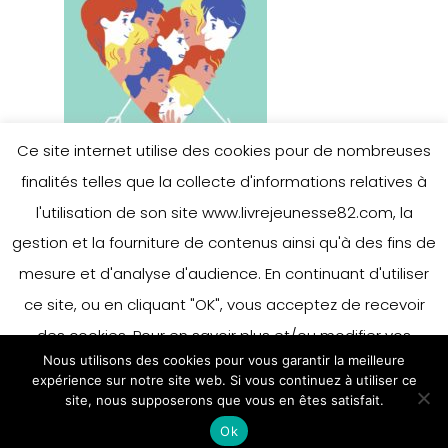
Ce site internet utilise des cookies pour de nombreuses
finalités telles que la collecte d'informations relatives à
l'utilisation de son site www.livrejeunesse82.com, la
gestion et la fourniture de contenus ainsi qu'à des fins de
mesure et d'analyse d'audience. En continuant d'utiliser
ce site, ou en cliquant "OK", vous acceptez de recevoir
des cookies. Pour en savoir plus et/ou modifier vos
Nous utilisons des cookies pour vous garantir la meilleure
préférences en matière de cookies, merci de vous référer
expérience sur notre site web. Si vous continuez à utiliser ce
à notre politique sur les cookies.
site, nous supposerons que vous en êtes satisfait.
Accepter
Ok
En savoir plus