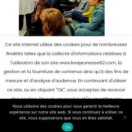
Ce site internet utilise des cookies pour de nombreuses
finalités telles que la collecte d'informations relatives à
l'utilisation de son site www.livrejeunesse82.com, la
gestion et la fourniture de contenus ainsi qu'à des fins de
mesure et d'analyse d'audience. En continuant d'utiliser
ce site, ou en cliquant "OK", vous acceptez de recevoir
des cookies. Pour en savoir plus et/ou modifier vos
Nous utilisons des cookies pour vous garantir la meilleure
préférences en matière de cookies, merci de vous référer
expérience sur notre site web. Si vous continuez à utiliser ce
à notre politique sur les cookies.
site, nous supposerons que vous en êtes satisfait.
Accepter
Ok
En savoir plus