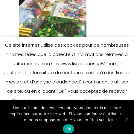
Ce site internet utilise des cookies pour de nombreuses
finalités telles que la collecte d'informations relatives à
l'utilisation de son site www.livrejeunesse82.com, la
gestion et la fourniture de contenus ainsi qu'à des fins de
mesure et d'analyse d'audience. En continuant d'utiliser
ce site, ou en cliquant "OK", vous acceptez de recevoir
des cookies. Pour en savoir plus et/ou modifier vos
Nous utilisons des cookies pour vous garantir la meilleure
préférences en matière de cookies, merci de vous référer
expérience sur notre site web. Si vous continuez à utiliser ce
à notre politique sur les cookies.
site, nous supposerons que vous en êtes satisfait.
Accepter
Ok
En savoir plus