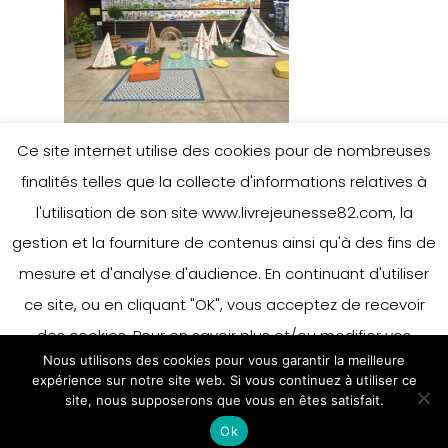
Ce site internet utilise des cookies pour de nombreuses
finalités telles que la collecte d'informations relatives à
l'utilisation de son site www.livrejeunesse82.com, la
gestion et la fourniture de contenus ainsi qu'à des fins de
mesure et d'analyse d'audience. En continuant d'utiliser
ce site, ou en cliquant "OK", vous acceptez de recevoir
des cookies. Pour en savoir plus et/ou modifier vos
Nous utilisons des cookies pour vous garantir la meilleure
préférences en matière de cookies, merci de vous référer
expérience sur notre site web. Si vous continuez à utiliser ce
à notre politique sur les cookies.
site, nous supposerons que vous en êtes satisfait.
Accepter
Ok
En savoir plus