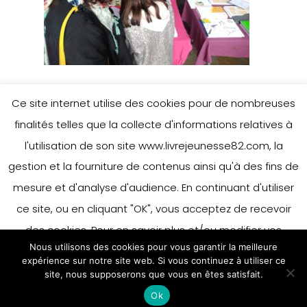
Ce site internet utilise des cookies pour de nombreuses
finalités telles que la collecte d'informations relatives à
l'utilisation de son site www.livrejeunesse82.com, la
gestion et la fourniture de contenus ainsi qu'à des fins de
mesure et d'analyse d'audience. En continuant d'utiliser
ce site, ou en cliquant "OK", vous acceptez de recevoir
des cookies. Pour en savoir plus et/ou modifier vos
Nous utilisons des cookies pour vous garantir la meilleure
préférences en matière de cookies, merci de vous référer
expérience sur notre site web. Si vous continuez à utiliser ce
à notre politique sur les cookies.
site, nous supposerons que vous en êtes satisfait.
Accepter
Ok
En savoir plus