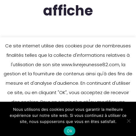
affiche
Ce site internet utilise des cookies pour de nombreuses
finalités telles que la collecte d'informations relatives à
l'utilisation de son site www.livrejeunesse82.com, la
gestion et la fourniture de contenus ainsi qu'à des fins de
mesure et d'analyse d'audience. En continuant d'utiliser
ce site, ou en cliquant "OK", vous acceptez de recevoir
des cookies. Pour en savoir plus et/ou modifier vos
Nous utilisons des cookies pour vous garantir la meilleure
préférences en matière de cookies, merci de vous référer
expérience sur notre site web. Si vous continuez à utiliser ce
à notre politique sur les cookies.
site, nous supposerons que vous en êtes satisfait.
Accepter
Ok
En savoir plus