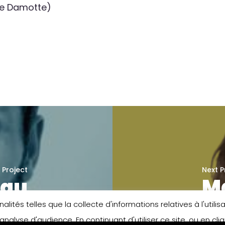
lle Damotte)
 Project
Next P
eau
Ma
lités telles que la collecte d'informations relatives à l'util
analyse d'audience. En continuant d'utiliser ce site, ou en cl