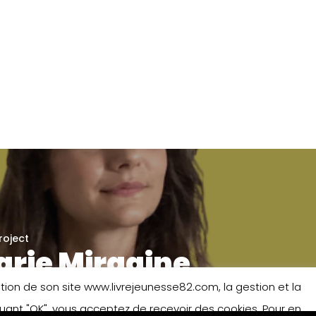
roject
rie Mirgaine
isation de son site www.livrejeunesse82.com, la gestion et la
iquant "OK", vous acceptez de recevoir des cookies. Pour en