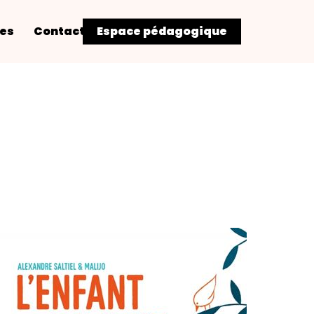
res
Contact
Espace pédagogique