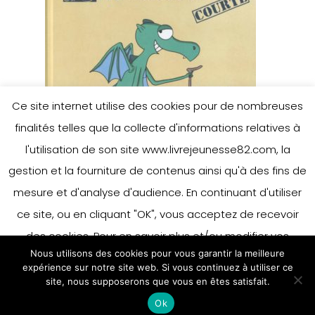
Ce site internet utilise des cookies pour de nombreuses
finalités telles que la collecte d'informations relatives à
l'utilisation de son site www.livrejeunesse82.com, la
gestion et la fourniture de contenus ainsi qu'à des fins de
jerome-camil
mesure et d'analyse d'audience. En continuant d'utiliser
ce site, ou en cliquant "OK", vous acceptez de recevoir
des cookies. Pour en savoir plus et/ou modifier vos
Nous utilisons des cookies pour vous garantir la meilleure
préférences en matière de cookies, merci de vous référer
expérience sur notre site web. Si vous continuez à utiliser ce
à notre politique sur les cookies.
site, nous supposerons que vous en êtes satisfait.
Accepter
Ok
En savoir plus